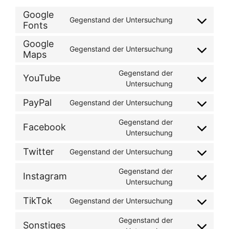
Google
Gegenstand der Untersuchung
Fonts
Consent
to
Google
service
Gegenstand der Untersuchung
Maps
Consent
google-
to
fonts
Gegenstand der
service
YouTube
Consent
Untersuchung
google-
to
maps
PayPal
Gegenstand der Untersuchung
service
Consent
youtube
to
Gegenstand der
Facebook
service
Consent
Untersuchung
paypal
to
Twitter
Gegenstand der Untersuchung
service
Consent
facebook
to
Gegenstand der
Instagram
service
Consent
Untersuchung
twitter
to
TikTok
Gegenstand der Untersuchung
service
Consent
instagram
to
Gegenstand der
Sonstiges
service