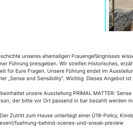
schichte unseres ehemaligen Frauengefängnisses wissen?
ner Führung preisgeben. Wir streifen Historisches, erz
it für Eure Fragen. Unsere Führung endet im Ausstellun
er „Sense and Sensibility“. Wichtig: Dieses Angebot ist
C beinhaltet unsere Ausstellung PRIMAL MATTER: Sense 
erson, der bitte vor Ort passend in bar bezahlt werden m
er Zutritt zum Hause unterliegt einer Ü18-Policy, Kinde
de/event/fuehrung-behind-scenes-und-sneak-preview