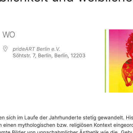
WO
prideART Berlin e.V.
Söhtstr. 7, Berlin, Berlin, 12203
ogle Kalender
iCalendar
ben sich im Laufe der Jahrhunderte stetig gewandelt. Hi
n einen mythologischen bzw. religiösen Kontext eingeor
mte Bilder von unnachahmlicher Ästhetik wie die „Gebur