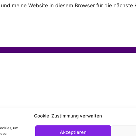
und meine Website in diesem Browser für die nächste 
Cookie-Zustimmung verwalten
Cookies, um
Akzeptieren
© 2026 prideART Berlin e.V.
• Erstellt mit
GeneratePress
iesen